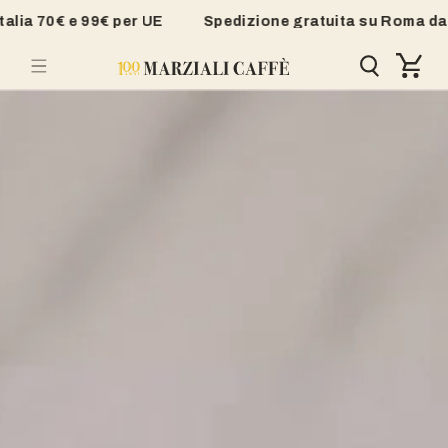
Vai
 e 99€ per UE
Spedizione gratuita su Roma da 35€, resto
direttamente
Carrello
ai contenuti