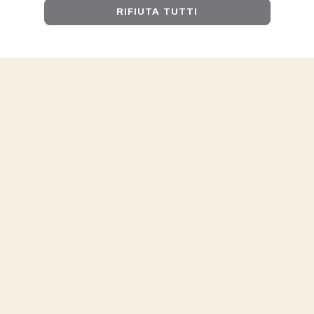
RIFIUTA TUTTI
I NOSTRI BESTSELLER
Caffè in grani
,
capsule
,
cialde
o
macinato
.
Goditi tutto il gusto di
Marziali Caffè
anche a casa.