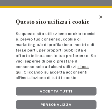
Email
contatto@marzialicaffe.it
Telefono
+39068800600
Questo sito utilizza i cookie
P.IVA
01365291002
C.F.
05163650582
Su questo sito utilizziamo cookie tecnici
pec:marzialicaffe@pec.it
e, previo tuo consenso, cookie di
CCIAA-REA: RM-541776
marketing e/o di profilazione, nostri e di
Cap.Soc.€50.000,00 i.v.
terze parti, per proporti pubblicità e
offerte in linea con le tue preferenze. Se
vuoi saperne di più o prestare il
SHOP
consenso solo ad alcuni utilizzi
clicca
ABBONAMENTO
qui
. Cliccando su accetta acconsenti
CONTATTI
all'installazione di tutti i cookie.
COME FACCIAMO IL CAFFÈ
CHI SIAMO
ACCETTA TUTTI
BLOG
AZIENDE
PERSONALIZZA